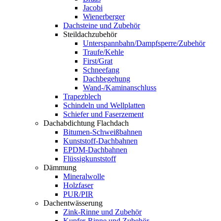
Jacobi
Wienerberger
Dachsteine und Zubehör
Steildachzubehör
Unterspannbahn/Dampfsperre/Zubehör
Traufe/Kehle
First/Grat
Schneefang
Dachbegehung
Wand-/Kaminanschluss
Trapezblech
Schindeln und Wellplatten
Schiefer und Faserzement
Dachabdichtung Flachdach
Bitumen-Schweißbahnen
Kunststoff-Dachbahnen
EPDM-Dachbahnen
Flüssigkunststoff
Dämmung
Mineralwolle
Holzfaser
PUR/PIR
Dachentwässerung
Zink-Rinne und Zubehör
Kupfer-Rinne und Zubehör