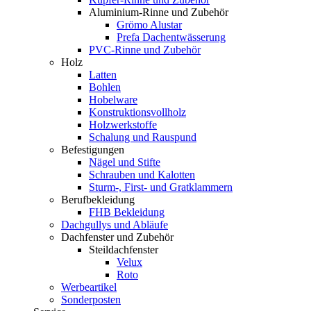
Aluminium-Rinne und Zubehör
Grömo Alustar
Prefa Dachentwässerung
PVC-Rinne und Zubehör
Holz
Latten
Bohlen
Hobelware
Konstruktionsvollholz
Holzwerkstoffe
Schalung und Rauspund
Befestigungen
Nägel und Stifte
Schrauben und Kalotten
Sturm-, First- und Gratklammern
Berufbekleidung
FHB Bekleidung
Dachgullys und Abläufe
Dachfenster und Zubehör
Steildachfenster
Velux
Roto
Werbeartikel
Sonderposten