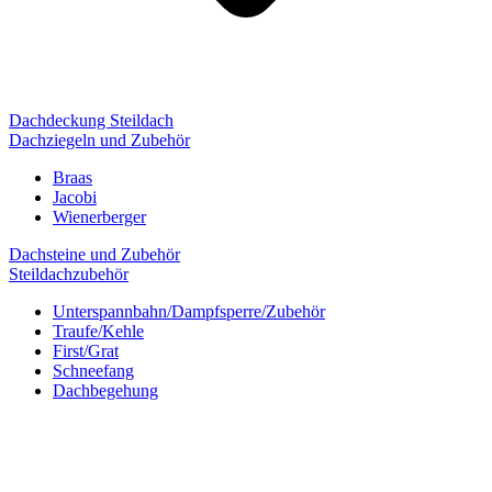
Dachdeckung Steildach
Dachziegeln und Zubehör
Braas
Jacobi
Wienerberger
Dachsteine und Zubehör
Steildachzubehör
Unterspannbahn/Dampfsperre/Zubehör
Traufe/Kehle
First/Grat
Schneefang
Dachbegehung