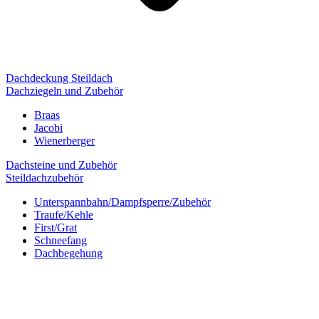
Dachdeckung Steildach
Dachziegeln und Zubehör
Braas
Jacobi
Wienerberger
Dachsteine und Zubehör
Steildachzubehör
Unterspannbahn/Dampfsperre/Zubehör
Traufe/Kehle
First/Grat
Schneefang
Dachbegehung