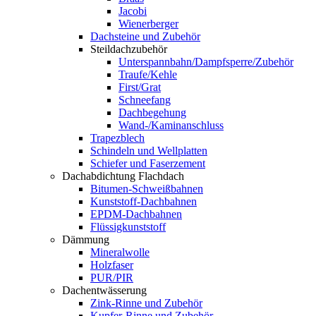
Jacobi
Wienerberger
Dachsteine und Zubehör
Steildachzubehör
Unterspannbahn/Dampfsperre/Zubehör
Traufe/Kehle
First/Grat
Schneefang
Dachbegehung
Wand-/Kaminanschluss
Trapezblech
Schindeln und Wellplatten
Schiefer und Faserzement
Dachabdichtung Flachdach
Bitumen-Schweißbahnen
Kunststoff-Dachbahnen
EPDM-Dachbahnen
Flüssigkunststoff
Dämmung
Mineralwolle
Holzfaser
PUR/PIR
Dachentwässerung
Zink-Rinne und Zubehör
Kupfer-Rinne und Zubehör