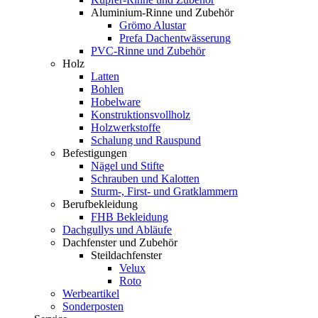
Aluminium-Rinne und Zubehör
Grömo Alustar
Prefa Dachentwässerung
PVC-Rinne und Zubehör
Holz
Latten
Bohlen
Hobelware
Konstruktionsvollholz
Holzwerkstoffe
Schalung und Rauspund
Befestigungen
Nägel und Stifte
Schrauben und Kalotten
Sturm-, First- und Gratklammern
Berufbekleidung
FHB Bekleidung
Dachgullys und Abläufe
Dachfenster und Zubehör
Steildachfenster
Velux
Roto
Werbeartikel
Sonderposten