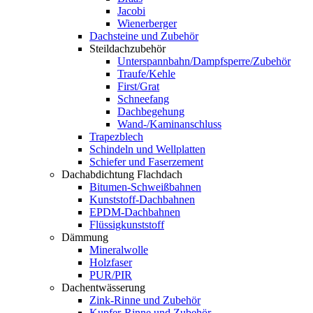
Jacobi
Wienerberger
Dachsteine und Zubehör
Steildachzubehör
Unterspannbahn/Dampfsperre/Zubehör
Traufe/Kehle
First/Grat
Schneefang
Dachbegehung
Wand-/Kaminanschluss
Trapezblech
Schindeln und Wellplatten
Schiefer und Faserzement
Dachabdichtung Flachdach
Bitumen-Schweißbahnen
Kunststoff-Dachbahnen
EPDM-Dachbahnen
Flüssigkunststoff
Dämmung
Mineralwolle
Holzfaser
PUR/PIR
Dachentwässerung
Zink-Rinne und Zubehör
Kupfer-Rinne und Zubehör