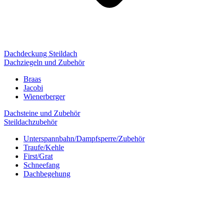
Dachdeckung Steildach
Dachziegeln und Zubehör
Braas
Jacobi
Wienerberger
Dachsteine und Zubehör
Steildachzubehör
Unterspannbahn/Dampfsperre/Zubehör
Traufe/Kehle
First/Grat
Schneefang
Dachbegehung