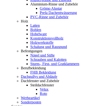
Aluminium-Rinne und Zubehör
Grömo Alustar
Prefa Dachentwässerung
PVC-Rinne und Zubehör
Holz
Latten
Bohlen
Hobelware
Konstruktionsvollholz
Holzwerkstoffe
Schalung und Rauspund
Befestigungen
Nägel und Stifte
Schrauben und Kalotten
Sturm-, First- und Gratklammern
Berufbekleidung
FHB Bekleidung
Dachgullys und Abläufe
Dachfenster und Zubehör
Steildachfenster
Velux
Roto
Werbeartikel
Sonderposten