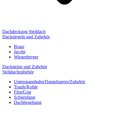
Dachdeckung Steildach
Dachziegeln und Zubehör
Braas
Jacobi
Wienerberger
Dachsteine und Zubehör
Steildachzubehör
Unterspannbahn/Dampfsperre/Zubehör
Traufe/Kehle
First/Grat
Schneefang
Dachbegehung