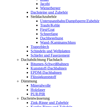
Jacobi
Wienerberger
Dachsteine und Zubehör
Steildachzubehör
Unterspannbahn/Dampfsperre/Zubehör
Traufe/Kehle
First/Grat
Schneefang
Dachbegehung
Wand-/Kaminanschluss
Trapezblech
Schindeln und Wellplatten
Schiefer und Faserzement
Dachabdichtung Flachdach
Bitumen-Schweißbahnen
Kunststoff-Dachbahnen
EPDM-Dachbahnen
Flüssigkunststoff
Dämmung
Mineralwolle
Holzfaser
PUR/PIR
Dachentwässerung
Zink-Rinne und Zubehör
Kupfer-Rinne und Zubehör