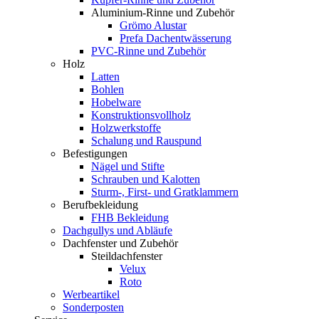
Aluminium-Rinne und Zubehör
Grömo Alustar
Prefa Dachentwässerung
PVC-Rinne und Zubehör
Holz
Latten
Bohlen
Hobelware
Konstruktionsvollholz
Holzwerkstoffe
Schalung und Rauspund
Befestigungen
Nägel und Stifte
Schrauben und Kalotten
Sturm-, First- und Gratklammern
Berufbekleidung
FHB Bekleidung
Dachgullys und Abläufe
Dachfenster und Zubehör
Steildachfenster
Velux
Roto
Werbeartikel
Sonderposten