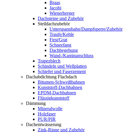
Braas
Jacobi
Wienerberger
Dachsteine und Zubehör
Steildachzubehör
Unterspannbahn/Dampfsperre/Zubehör
Traufe/Kehle
First/Grat
Schneefang
Dachbegehung
Wand-/Kaminanschluss
Trapezblech
Schindeln und Wellplatten
Schiefer und Faserzement
Dachabdichtung Flachdach
Bitumen-Schweißbahnen
Kunststoff-Dachbahnen
EPDM-Dachbahnen
Flüssigkunststoff
Dämmung
Mineralwolle
Holzfaser
PUR/PIR
Dachentwässerung
Zink-Rinne und Zubehör