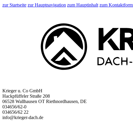
zur Startseite
zur Hauptnavigation
zum Hauptinhalt
zum Kontaktform
Krieger u. Co GmbH
Hackpfüffeler Straße 208
06528 Wallhausen OT Riethnordhausen, DE
034656/62-0
034656/62 22
info@krieger-dach.de