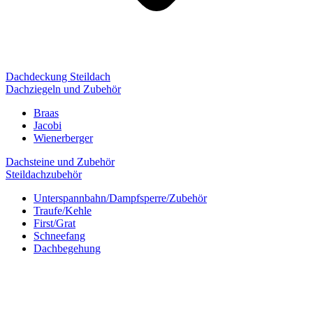
Dachdeckung Steildach
Dachziegeln und Zubehör
Braas
Jacobi
Wienerberger
Dachsteine und Zubehör
Steildachzubehör
Unterspannbahn/Dampfsperre/Zubehör
Traufe/Kehle
First/Grat
Schneefang
Dachbegehung