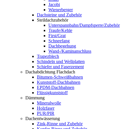
Jacobi
Wienerberger
Dachsteine und Zubehör
Steildachzubehör
Unterspannbahn/Dampfsperre/Zubehör
Traufe/Kehle
First/Grat
Schneefang
Dachbegehung
Wand-/Kaminanschluss
Trapezblech
Schindeln und Wellplatten
Schiefer und Faserzement
Dachabdichtung Flachdach
Bitumen-Schweißbahnen
Kunststoff-Dachbahnen
EPDM-Dachbahnen
Flüssigkunststoff
Dämmung
Mineralwolle
Holzfaser
PUR/PIR
Dachentwässerung
Zink-Rinne und Zubehör
Kupfer-Rinne und Zubehör