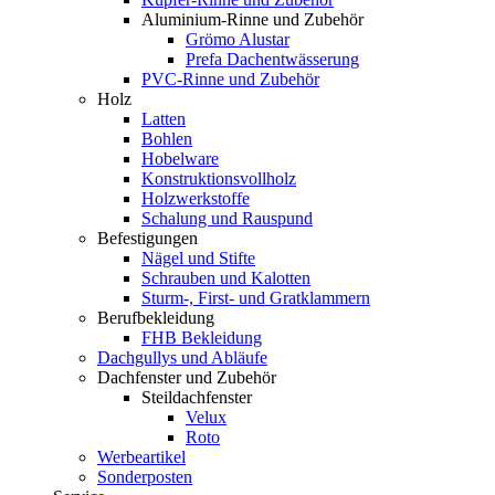
Aluminium-Rinne und Zubehör
Grömo Alustar
Prefa Dachentwässerung
PVC-Rinne und Zubehör
Holz
Latten
Bohlen
Hobelware
Konstruktionsvollholz
Holzwerkstoffe
Schalung und Rauspund
Befestigungen
Nägel und Stifte
Schrauben und Kalotten
Sturm-, First- und Gratklammern
Berufbekleidung
FHB Bekleidung
Dachgullys und Abläufe
Dachfenster und Zubehör
Steildachfenster
Velux
Roto
Werbeartikel
Sonderposten