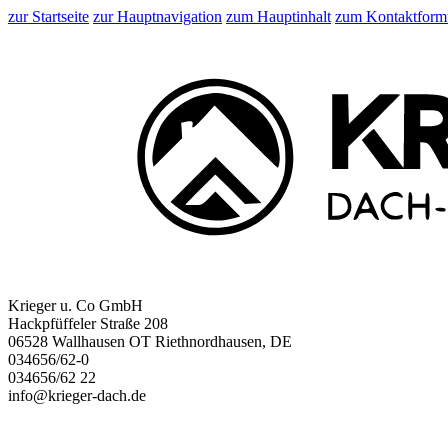
zur Startseite
zur Hauptnavigation
zum Hauptinhalt
zum Kontaktform
Krieger u. Co GmbH
Hackpfüffeler Straße 208
06528 Wallhausen OT Riethnordhausen, DE
034656/62-0
034656/62 22
info@krieger-dach.de