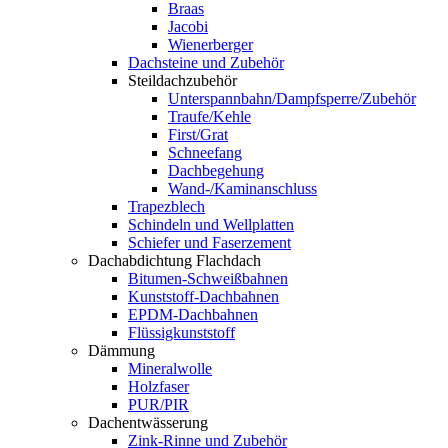
Braas
Jacobi
Wienerberger
Dachsteine und Zubehör
Steildachzubehör
Unterspannbahn/Dampfsperre/Zubehör
Traufe/Kehle
First/Grat
Schneefang
Dachbegehung
Wand-/Kaminanschluss
Trapezblech
Schindeln und Wellplatten
Schiefer und Faserzement
Dachabdichtung Flachdach
Bitumen-Schweißbahnen
Kunststoff-Dachbahnen
EPDM-Dachbahnen
Flüssigkunststoff
Dämmung
Mineralwolle
Holzfaser
PUR/PIR
Dachentwässerung
Zink-Rinne und Zubehör