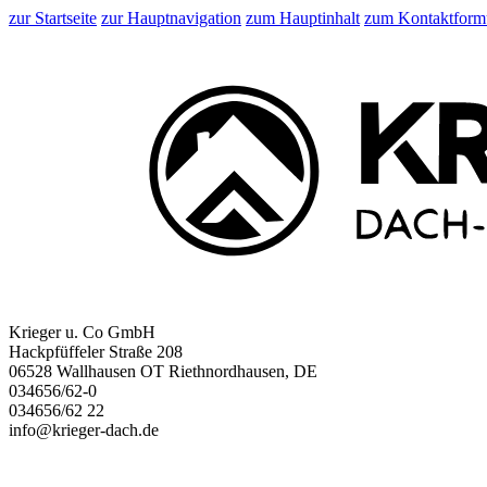
zur Startseite
zur Hauptnavigation
zum Hauptinhalt
zum Kontaktform
Krieger u. Co GmbH
Hackpfüffeler Straße 208
06528 Wallhausen OT Riethnordhausen, DE
034656/62-0
034656/62 22
info@krieger-dach.de