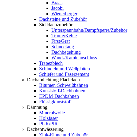
Braas
Jacobi
Wienerberger
Dachsteine und Zubehör
Steildachzubehör
Unterspannbahn/Dampfsperre/Zubehör
Traufe/Kehle
First/Grat
Schneefang
Dachbegehung
Wand-/Kaminanschluss
Trapezblech
Schindeln und Wellplatten
Schiefer und Faserzement
Dachabdichtung Flachdach
Bitumen-Schweißbahnen
Kunststoff-Dachbahnen
EPDM-Dachbahnen
Flüssigkunststoff
Dämmung
Mineralwolle
Holzfaser
PUR/PIR
Dachentwässerung
Zink-Rinne und Zubehör