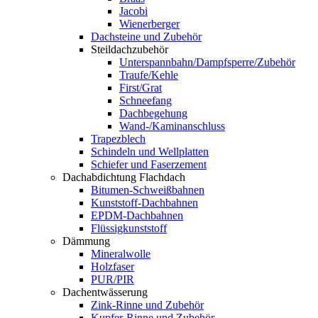
Jacobi
Wienerberger
Dachsteine und Zubehör
Steildachzubehör
Unterspannbahn/Dampfsperre/Zubehör
Traufe/Kehle
First/Grat
Schneefang
Dachbegehung
Wand-/Kaminanschluss
Trapezblech
Schindeln und Wellplatten
Schiefer und Faserzement
Dachabdichtung Flachdach
Bitumen-Schweißbahnen
Kunststoff-Dachbahnen
EPDM-Dachbahnen
Flüssigkunststoff
Dämmung
Mineralwolle
Holzfaser
PUR/PIR
Dachentwässerung
Zink-Rinne und Zubehör
Kupfer-Rinne und Zubehör