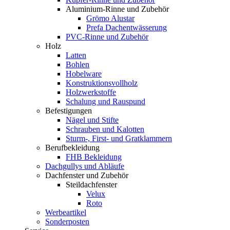
Aluminium-Rinne und Zubehör
Grömo Alustar
Prefa Dachentwässerung
PVC-Rinne und Zubehör
Holz
Latten
Bohlen
Hobelware
Konstruktionsvollholz
Holzwerkstoffe
Schalung und Rauspund
Befestigungen
Nägel und Stifte
Schrauben und Kalotten
Sturm-, First- und Gratklammern
Berufbekleidung
FHB Bekleidung
Dachgullys und Abläufe
Dachfenster und Zubehör
Steildachfenster
Velux
Roto
Werbeartikel
Sonderposten