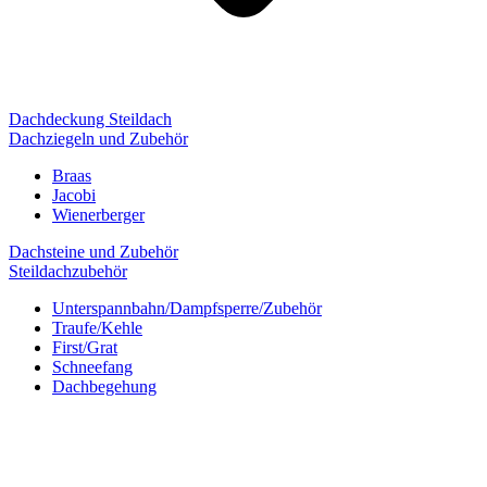
Dachdeckung Steildach
Dachziegeln und Zubehör
Braas
Jacobi
Wienerberger
Dachsteine und Zubehör
Steildachzubehör
Unterspannbahn/Dampfsperre/Zubehör
Traufe/Kehle
First/Grat
Schneefang
Dachbegehung