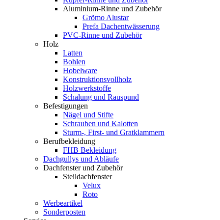
Aluminium-Rinne und Zubehör
Grömo Alustar
Prefa Dachentwässerung
PVC-Rinne und Zubehör
Holz
Latten
Bohlen
Hobelware
Konstruktionsvollholz
Holzwerkstoffe
Schalung und Rauspund
Befestigungen
Nägel und Stifte
Schrauben und Kalotten
Sturm-, First- und Gratklammern
Berufbekleidung
FHB Bekleidung
Dachgullys und Abläufe
Dachfenster und Zubehör
Steildachfenster
Velux
Roto
Werbeartikel
Sonderposten