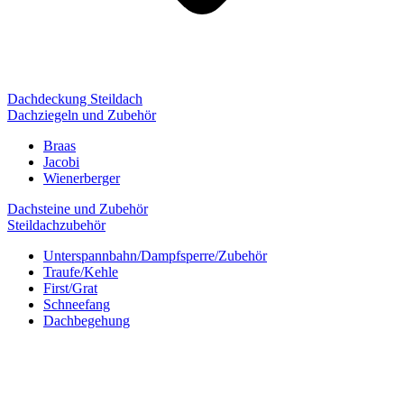
Dachdeckung Steildach
Dachziegeln und Zubehör
Braas
Jacobi
Wienerberger
Dachsteine und Zubehör
Steildachzubehör
Unterspannbahn/Dampfsperre/Zubehör
Traufe/Kehle
First/Grat
Schneefang
Dachbegehung