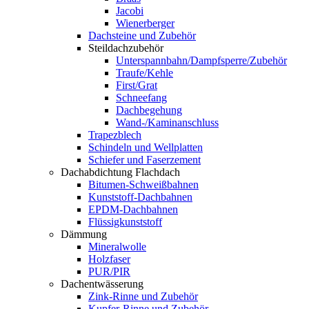
Jacobi
Wienerberger
Dachsteine und Zubehör
Steildachzubehör
Unterspannbahn/Dampfsperre/Zubehör
Traufe/Kehle
First/Grat
Schneefang
Dachbegehung
Wand-/Kaminanschluss
Trapezblech
Schindeln und Wellplatten
Schiefer und Faserzement
Dachabdichtung Flachdach
Bitumen-Schweißbahnen
Kunststoff-Dachbahnen
EPDM-Dachbahnen
Flüssigkunststoff
Dämmung
Mineralwolle
Holzfaser
PUR/PIR
Dachentwässerung
Zink-Rinne und Zubehör
Kupfer-Rinne und Zubehör