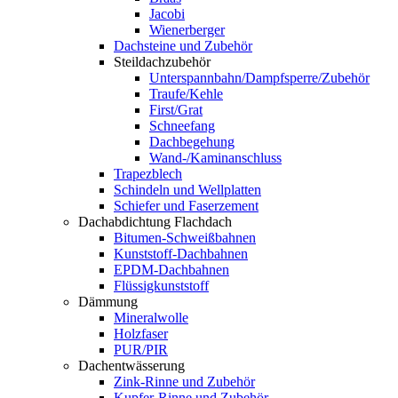
Jacobi
Wienerberger
Dachsteine und Zubehör
Steildachzubehör
Unterspannbahn/Dampfsperre/Zubehör
Traufe/Kehle
First/Grat
Schneefang
Dachbegehung
Wand-/Kaminanschluss
Trapezblech
Schindeln und Wellplatten
Schiefer und Faserzement
Dachabdichtung Flachdach
Bitumen-Schweißbahnen
Kunststoff-Dachbahnen
EPDM-Dachbahnen
Flüssigkunststoff
Dämmung
Mineralwolle
Holzfaser
PUR/PIR
Dachentwässerung
Zink-Rinne und Zubehör
Kupfer-Rinne und Zubehör