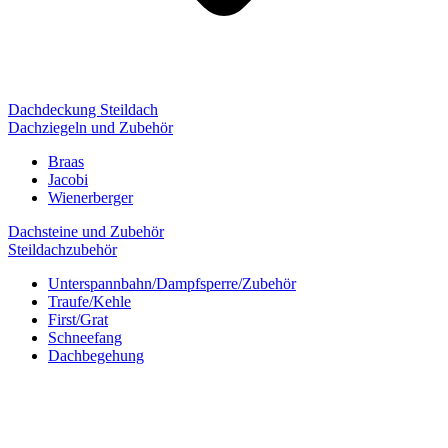
Dachdeckung Steildach
Dachziegeln und Zubehör
Braas
Jacobi
Wienerberger
Dachsteine und Zubehör
Steildachzubehör
Unterspannbahn/Dampfsperre/Zubehör
Traufe/Kehle
First/Grat
Schneefang
Dachbegehung