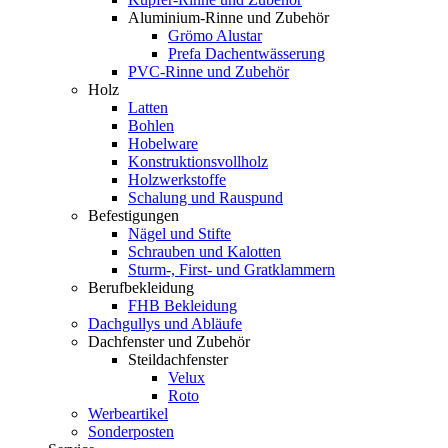
Aluminium-Rinne und Zubehör
Grömo Alustar
Prefa Dachentwässerung
PVC-Rinne und Zubehör
Holz
Latten
Bohlen
Hobelware
Konstruktionsvollholz
Holzwerkstoffe
Schalung und Rauspund
Befestigungen
Nägel und Stifte
Schrauben und Kalotten
Sturm-, First- und Gratklammern
Berufbekleidung
FHB Bekleidung
Dachgullys und Abläufe
Dachfenster und Zubehör
Steildachfenster
Velux
Roto
Werbeartikel
Sonderposten