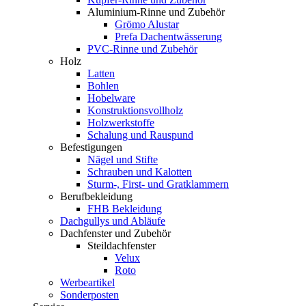
Aluminium-Rinne und Zubehör
Grömo Alustar
Prefa Dachentwässerung
PVC-Rinne und Zubehör
Holz
Latten
Bohlen
Hobelware
Konstruktionsvollholz
Holzwerkstoffe
Schalung und Rauspund
Befestigungen
Nägel und Stifte
Schrauben und Kalotten
Sturm-, First- und Gratklammern
Berufbekleidung
FHB Bekleidung
Dachgullys und Abläufe
Dachfenster und Zubehör
Steildachfenster
Velux
Roto
Werbeartikel
Sonderposten