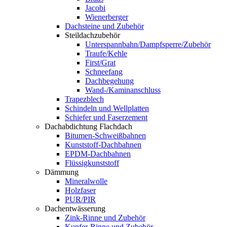
Jacobi
Wienerberger
Dachsteine und Zubehör
Steildachzubehör
Unterspannbahn/Dampfsperre/Zubehör
Traufe/Kehle
First/Grat
Schneefang
Dachbegehung
Wand-/Kaminanschluss
Trapezblech
Schindeln und Wellplatten
Schiefer und Faserzement
Dachabdichtung Flachdach
Bitumen-Schweißbahnen
Kunststoff-Dachbahnen
EPDM-Dachbahnen
Flüssigkunststoff
Dämmung
Mineralwolle
Holzfaser
PUR/PIR
Dachentwässerung
Zink-Rinne und Zubehör
Kupfer-Rinne und Zubehör