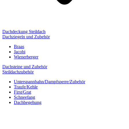
Dachdeckung Steildach
Dachziegeln und Zubehör
Braas
Jacobi
Wienerberger
Dachsteine und Zubehör
Steildachzubehör
Unterspannbahn/Dampfsperre/Zubehör
Traufe/Kehle
First/Grat
Schneefang
Dachbegehung