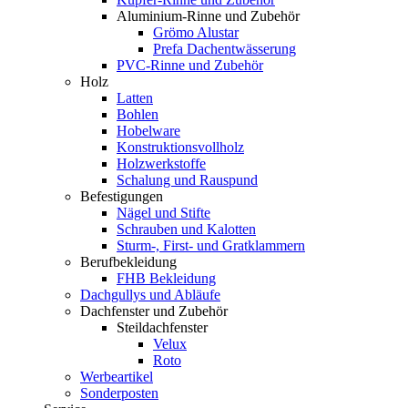
Aluminium-Rinne und Zubehör
Grömo Alustar
Prefa Dachentwässerung
PVC-Rinne und Zubehör
Holz
Latten
Bohlen
Hobelware
Konstruktionsvollholz
Holzwerkstoffe
Schalung und Rauspund
Befestigungen
Nägel und Stifte
Schrauben und Kalotten
Sturm-, First- und Gratklammern
Berufbekleidung
FHB Bekleidung
Dachgullys und Abläufe
Dachfenster und Zubehör
Steildachfenster
Velux
Roto
Werbeartikel
Sonderposten