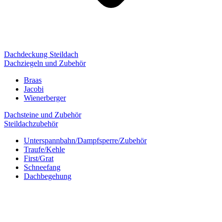
Dachdeckung Steildach
Dachziegeln und Zubehör
Braas
Jacobi
Wienerberger
Dachsteine und Zubehör
Steildachzubehör
Unterspannbahn/Dampfsperre/Zubehör
Traufe/Kehle
First/Grat
Schneefang
Dachbegehung