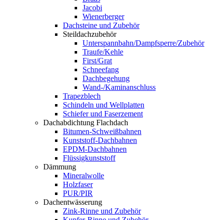
Jacobi
Wienerberger
Dachsteine und Zubehör
Steildachzubehör
Unterspannbahn/Dampfsperre/Zubehör
Traufe/Kehle
First/Grat
Schneefang
Dachbegehung
Wand-/Kaminanschluss
Trapezblech
Schindeln und Wellplatten
Schiefer und Faserzement
Dachabdichtung Flachdach
Bitumen-Schweißbahnen
Kunststoff-Dachbahnen
EPDM-Dachbahnen
Flüssigkunststoff
Dämmung
Mineralwolle
Holzfaser
PUR/PIR
Dachentwässerung
Zink-Rinne und Zubehör
Kupfer-Rinne und Zubehör