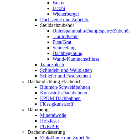
Braas
Jacobi
Wienerberger
Dachsteine und Zubehör
Steildachzubehör
Unterspannbahn/Dampfsperre/Zubehör
Traufe/Kehle
First/Grat
Schneefang
Dachbegehung
Wand-/Kaminanschluss
Trapezblech
Schindeln und Wellplatten
Schiefer und Faserzement
Dachabdichtung Flachdach
Bitumen-Schweißbahnen
Kunststoff-Dachbahnen
EPDM-Dachbahnen
Flüssigkunststoff
Dämmung
Mineralwolle
Holzfaser
PUR/PIR
Dachentwässerung
Zink-Rinne und Zubehör