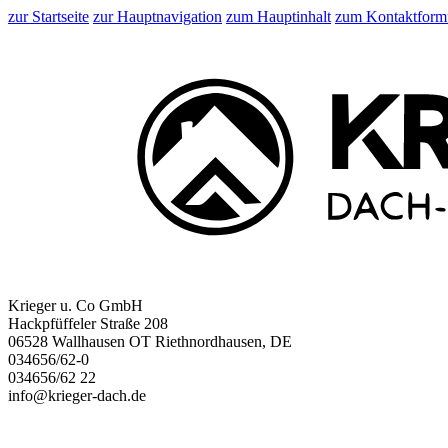
zur Startseite
zur Hauptnavigation
zum Hauptinhalt
zum Kontaktform
Krieger u. Co GmbH
Hackpfüffeler Straße 208
06528 Wallhausen OT Riethnordhausen, DE
034656/62-0
034656/62 22
info@krieger-dach.de