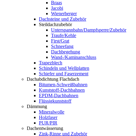
Braas
Jacobi
Wienerberger
Dachsteine und Zubehör
Steildachzubehör
Unterspannbahn/Dampfsperre/Zubehör
Traufe/Kehle
First/Grat
Schneefang
Dachbegehung
Wand-/Kaminanschluss
Trapezblech
Schindeln und Wellplatten
Schiefer und Faserzement
Dachabdichtung Flachdach
Bitumen-Schweißbahnen
Kunststoff-Dachbahnen
EPDM-Dachbahnen
Flüssigkunststoff
Dämmung
Mineralwolle
Holzfaser
PUR/PIR
Dachentwässerung
Zink-Rinne und Zubehör