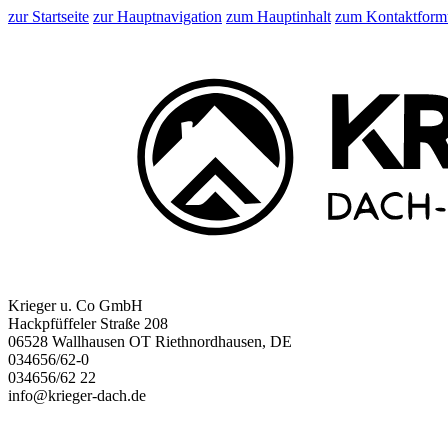
zur Startseite
zur Hauptnavigation
zum Hauptinhalt
zum Kontaktform
Krieger u. Co GmbH
Hackpfüffeler Straße 208
06528 Wallhausen OT Riethnordhausen, DE
034656/62-0
034656/62 22
info@krieger-dach.de