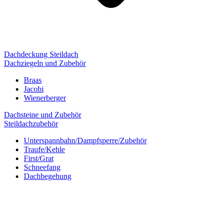
Dachdeckung Steildach
Dachziegeln und Zubehör
Braas
Jacobi
Wienerberger
Dachsteine und Zubehör
Steildachzubehör
Unterspannbahn/Dampfsperre/Zubehör
Traufe/Kehle
First/Grat
Schneefang
Dachbegehung