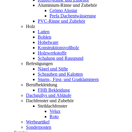
Aluminium-Rinne und Zubehör
Grömo Alustar
Prefa Dachentwässerung
PVC-Rinne und Zubehör
Holz
Latten
Bohlen
Hobelware
Konstruktionsvollholz
Holzwerkstoffe
Schalung und Rauspund
Befestigungen
Nägel und Stifte
Schrauben und Kalotten
Sturm-, First- und Gratklammern
Berufbekleidung
FHB Bekleidung
Dachgullys und Abläufe
Dachfenster und Zubehör
Steildachfenster
Velux
Roto
Werbeartikel
Sonderposten