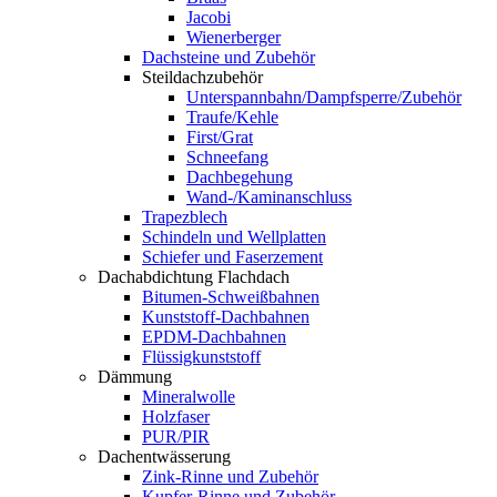
Jacobi
Wienerberger
Dachsteine und Zubehör
Steildachzubehör
Unterspannbahn/Dampfsperre/Zubehör
Traufe/Kehle
First/Grat
Schneefang
Dachbegehung
Wand-/Kaminanschluss
Trapezblech
Schindeln und Wellplatten
Schiefer und Faserzement
Dachabdichtung Flachdach
Bitumen-Schweißbahnen
Kunststoff-Dachbahnen
EPDM-Dachbahnen
Flüssigkunststoff
Dämmung
Mineralwolle
Holzfaser
PUR/PIR
Dachentwässerung
Zink-Rinne und Zubehör
Kupfer-Rinne und Zubehör