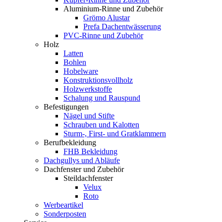
Aluminium-Rinne und Zubehör
Grömo Alustar
Prefa Dachentwässerung
PVC-Rinne und Zubehör
Holz
Latten
Bohlen
Hobelware
Konstruktionsvollholz
Holzwerkstoffe
Schalung und Rauspund
Befestigungen
Nägel und Stifte
Schrauben und Kalotten
Sturm-, First- und Gratklammern
Berufbekleidung
FHB Bekleidung
Dachgullys und Abläufe
Dachfenster und Zubehör
Steildachfenster
Velux
Roto
Werbeartikel
Sonderposten