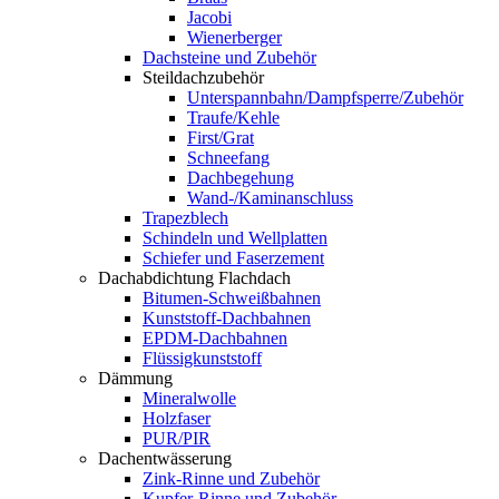
Jacobi
Wienerberger
Dachsteine und Zubehör
Steildachzubehör
Unterspannbahn/Dampfsperre/Zubehör
Traufe/Kehle
First/Grat
Schneefang
Dachbegehung
Wand-/Kaminanschluss
Trapezblech
Schindeln und Wellplatten
Schiefer und Faserzement
Dachabdichtung Flachdach
Bitumen-Schweißbahnen
Kunststoff-Dachbahnen
EPDM-Dachbahnen
Flüssigkunststoff
Dämmung
Mineralwolle
Holzfaser
PUR/PIR
Dachentwässerung
Zink-Rinne und Zubehör
Kupfer-Rinne und Zubehör