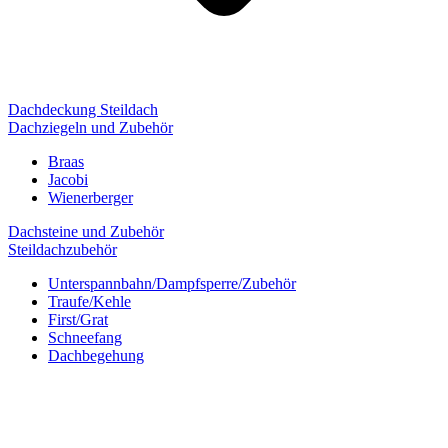
Dachdeckung Steildach
Dachziegeln und Zubehör
Braas
Jacobi
Wienerberger
Dachsteine und Zubehör
Steildachzubehör
Unterspannbahn/Dampfsperre/Zubehör
Traufe/Kehle
First/Grat
Schneefang
Dachbegehung