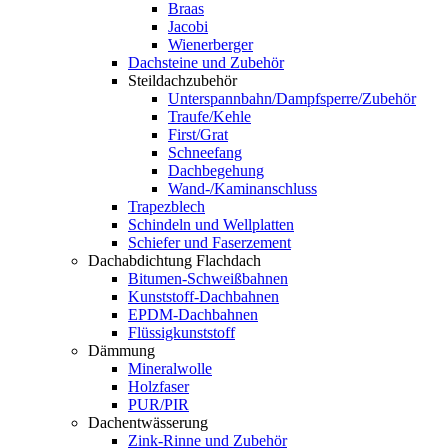
Braas
Jacobi
Wienerberger
Dachsteine und Zubehör
Steildachzubehör
Unterspannbahn/Dampfsperre/Zubehör
Traufe/Kehle
First/Grat
Schneefang
Dachbegehung
Wand-/Kaminanschluss
Trapezblech
Schindeln und Wellplatten
Schiefer und Faserzement
Dachabdichtung Flachdach
Bitumen-Schweißbahnen
Kunststoff-Dachbahnen
EPDM-Dachbahnen
Flüssigkunststoff
Dämmung
Mineralwolle
Holzfaser
PUR/PIR
Dachentwässerung
Zink-Rinne und Zubehör