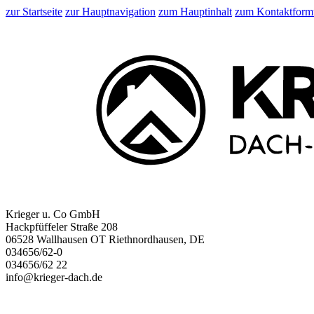
zur Startseite
zur Hauptnavigation
zum Hauptinhalt
zum Kontaktform
Krieger u. Co GmbH
Hackpfüffeler Straße 208
06528 Wallhausen OT Riethnordhausen, DE
034656/62-0
034656/62 22
info@krieger-dach.de