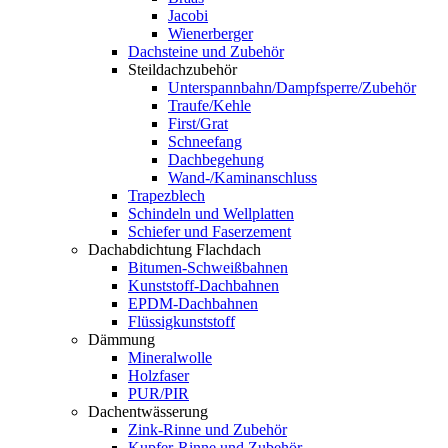
Jacobi
Wienerberger
Dachsteine und Zubehör
Steildachzubehör
Unterspannbahn/Dampfsperre/Zubehör
Traufe/Kehle
First/Grat
Schneefang
Dachbegehung
Wand-/Kaminanschluss
Trapezblech
Schindeln und Wellplatten
Schiefer und Faserzement
Dachabdichtung Flachdach
Bitumen-Schweißbahnen
Kunststoff-Dachbahnen
EPDM-Dachbahnen
Flüssigkunststoff
Dämmung
Mineralwolle
Holzfaser
PUR/PIR
Dachentwässerung
Zink-Rinne und Zubehör
Kupfer-Rinne und Zubehör