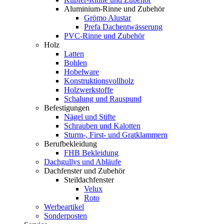
Aluminium-Rinne und Zubehör
Grömo Alustar
Prefa Dachentwässerung
PVC-Rinne und Zubehör
Holz
Latten
Bohlen
Hobelware
Konstruktionsvollholz
Holzwerkstoffe
Schalung und Rauspund
Befestigungen
Nägel und Stifte
Schrauben und Kalotten
Sturm-, First- und Gratklammern
Berufbekleidung
FHB Bekleidung
Dachgullys und Abläufe
Dachfenster und Zubehör
Steildachfenster
Velux
Roto
Werbeartikel
Sonderposten