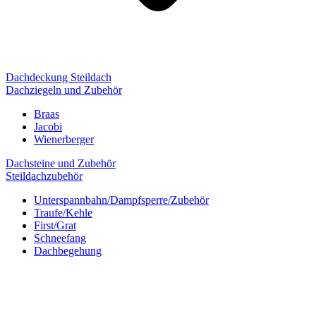
Dachdeckung Steildach
Dachziegeln und Zubehör
Braas
Jacobi
Wienerberger
Dachsteine und Zubehör
Steildachzubehör
Unterspannbahn/Dampfsperre/Zubehör
Traufe/Kehle
First/Grat
Schneefang
Dachbegehung