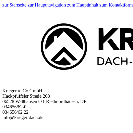
zur Startseite
zur Hauptnavigation
zum Hauptinhalt
zum Kontaktform
Krieger u. Co GmbH
Hackpfüffeler Straße 208
06528 Wallhausen OT Riethnordhausen, DE
034656/62-0
034656/62 22
info@krieger-dach.de