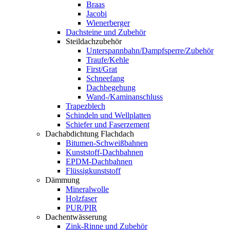
Braas
Jacobi
Wienerberger
Dachsteine und Zubehör
Steildachzubehör
Unterspannbahn/Dampfsperre/Zubehör
Traufe/Kehle
First/Grat
Schneefang
Dachbegehung
Wand-/Kaminanschluss
Trapezblech
Schindeln und Wellplatten
Schiefer und Faserzement
Dachabdichtung Flachdach
Bitumen-Schweißbahnen
Kunststoff-Dachbahnen
EPDM-Dachbahnen
Flüssigkunststoff
Dämmung
Mineralwolle
Holzfaser
PUR/PIR
Dachentwässerung
Zink-Rinne und Zubehör