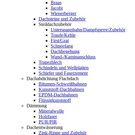
Braas
Jacobi
Wienerberger
Dachsteine und Zubehör
Steildachzubehör
Unterspannbahn/Dampfsperre/Zubehör
Traufe/Kehle
First/Grat
Schneefang
Dachbegehung
Wand-/Kaminanschluss
Trapezblech
Schindeln und Wellplatten
Schiefer und Faserzement
Dachabdichtung Flachdach
Bitumen-Schweißbahnen
Kunststoff-Dachbahnen
EPDM-Dachbahnen
Flüssigkunststoff
Dämmung
Mineralwolle
Holzfaser
PUR/PIR
Dachentwässerung
Zink-Rinne und Zubehör