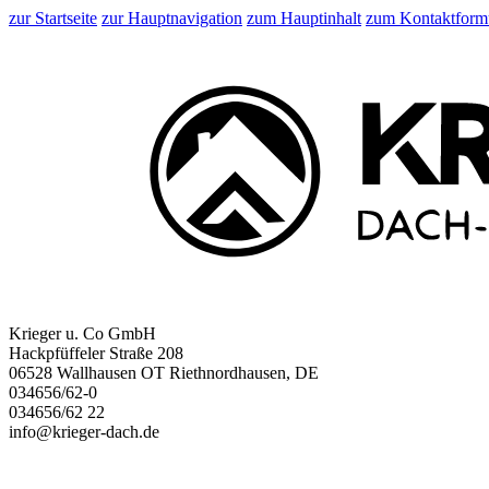
zur Startseite
zur Hauptnavigation
zum Hauptinhalt
zum Kontaktform
Krieger u. Co GmbH
Hackpfüffeler Straße 208
06528 Wallhausen OT Riethnordhausen, DE
034656/62-0
034656/62 22
info@krieger-dach.de