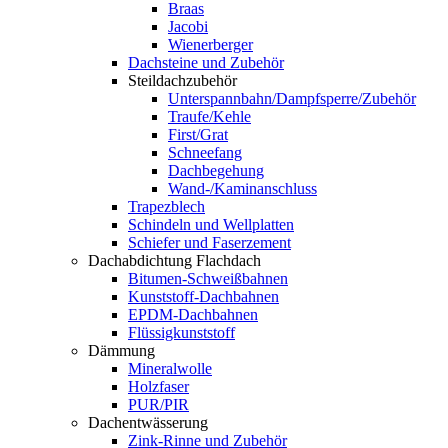
Braas
Jacobi
Wienerberger
Dachsteine und Zubehör
Steildachzubehör
Unterspannbahn/Dampfsperre/Zubehör
Traufe/Kehle
First/Grat
Schneefang
Dachbegehung
Wand-/Kaminanschluss
Trapezblech
Schindeln und Wellplatten
Schiefer und Faserzement
Dachabdichtung Flachdach
Bitumen-Schweißbahnen
Kunststoff-Dachbahnen
EPDM-Dachbahnen
Flüssigkunststoff
Dämmung
Mineralwolle
Holzfaser
PUR/PIR
Dachentwässerung
Zink-Rinne und Zubehör