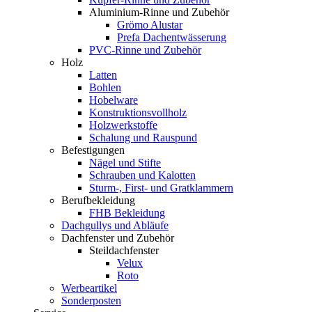
Aluminium-Rinne und Zubehör
Grömo Alustar
Prefa Dachentwässerung
PVC-Rinne und Zubehör
Holz
Latten
Bohlen
Hobelware
Konstruktionsvollholz
Holzwerkstoffe
Schalung und Rauspund
Befestigungen
Nägel und Stifte
Schrauben und Kalotten
Sturm-, First- und Gratklammern
Berufbekleidung
FHB Bekleidung
Dachgullys und Abläufe
Dachfenster und Zubehör
Steildachfenster
Velux
Roto
Werbeartikel
Sonderposten