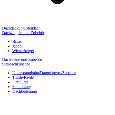
Dachdeckung Steildach
Dachziegeln und Zubehör
Braas
Jacobi
Wienerberger
Dachsteine und Zubehör
Steildachzubehör
Unterspannbahn/Dampfsperre/Zubehör
Traufe/Kehle
First/Grat
Schneefang
Dachbegehung