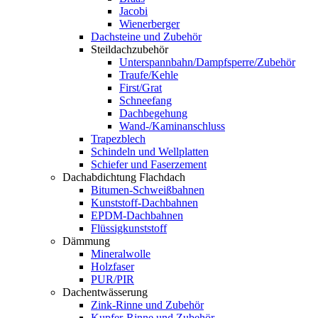
Jacobi
Wienerberger
Dachsteine und Zubehör
Steildachzubehör
Unterspannbahn/Dampfsperre/Zubehör
Traufe/Kehle
First/Grat
Schneefang
Dachbegehung
Wand-/Kaminanschluss
Trapezblech
Schindeln und Wellplatten
Schiefer und Faserzement
Dachabdichtung Flachdach
Bitumen-Schweißbahnen
Kunststoff-Dachbahnen
EPDM-Dachbahnen
Flüssigkunststoff
Dämmung
Mineralwolle
Holzfaser
PUR/PIR
Dachentwässerung
Zink-Rinne und Zubehör
Kupfer-Rinne und Zubehör