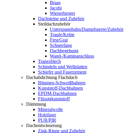
Braas
Jacobi
Wienerberger
Dachsteine und Zubehör
Steildachzubehör
Unterspannbahn/Dampfsperre/Zubehör
Traufe/Kehle
First/Grat
Schneefang
Dachbegehung
Wand-/Kaminanschluss
Trapezblech
Schindeln und Wellplatten
Schiefer und Faserzement
Dachabdichtung Flachdach
Bitumen-Schweißbahnen
Kunststoff-Dachbahnen
EPDM-Dachbahnen
Flüssigkunststoff
Dämmung
Mineralwolle
Holzfaser
PUR/PIR
Dachentwässerung
Zink-Rinne und Zubehör