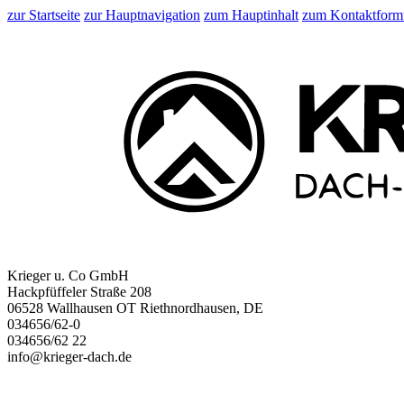
zur Startseite
zur Hauptnavigation
zum Hauptinhalt
zum Kontaktform
Krieger u. Co GmbH
Hackpfüffeler Straße 208
06528 Wallhausen OT Riethnordhausen, DE
034656/62-0
034656/62 22
info@krieger-dach.de