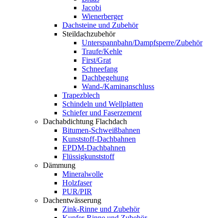
Jacobi
Wienerberger
Dachsteine und Zubehör
Steildachzubehör
Unterspannbahn/Dampfsperre/Zubehör
Traufe/Kehle
First/Grat
Schneefang
Dachbegehung
Wand-/Kaminanschluss
Trapezblech
Schindeln und Wellplatten
Schiefer und Faserzement
Dachabdichtung Flachdach
Bitumen-Schweißbahnen
Kunststoff-Dachbahnen
EPDM-Dachbahnen
Flüssigkunststoff
Dämmung
Mineralwolle
Holzfaser
PUR/PIR
Dachentwässerung
Zink-Rinne und Zubehör
Kupfer-Rinne und Zubehör