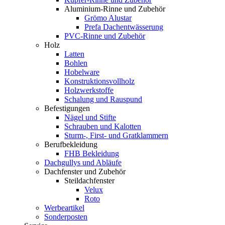
Aluminium-Rinne und Zubehör
Grömo Alustar
Prefa Dachentwässerung
PVC-Rinne und Zubehör
Holz
Latten
Bohlen
Hobelware
Konstruktionsvollholz
Holzwerkstoffe
Schalung und Rauspund
Befestigungen
Nägel und Stifte
Schrauben und Kalotten
Sturm-, First- und Gratklammern
Berufbekleidung
FHB Bekleidung
Dachgullys und Abläufe
Dachfenster und Zubehör
Steildachfenster
Velux
Roto
Werbeartikel
Sonderposten