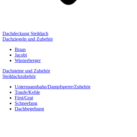
Dachdeckung Steildach
Dachziegeln und Zubehör
Braas
Jacobi
Wienerberger
Dachsteine und Zubehör
Steildachzubehör
Unterspannbahn/Dampfsperre/Zubehör
Traufe/Kehle
First/Grat
Schneefang
Dachbegehung