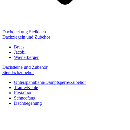
Dachdeckung Steildach
Dachziegeln und Zubehör
Braas
Jacobi
Wienerberger
Dachsteine und Zubehör
Steildachzubehör
Unterspannbahn/Dampfsperre/Zubehör
Traufe/Kehle
First/Grat
Schneefang
Dachbegehung