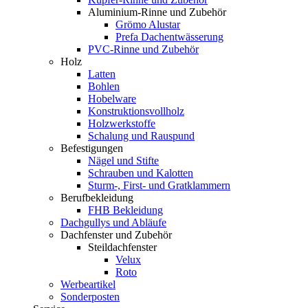
Aluminium-Rinne und Zubehör
Grömo Alustar
Prefa Dachentwässerung
PVC-Rinne und Zubehör
Holz
Latten
Bohlen
Hobelware
Konstruktionsvollholz
Holzwerkstoffe
Schalung und Rauspund
Befestigungen
Nägel und Stifte
Schrauben und Kalotten
Sturm-, First- und Gratklammern
Berufbekleidung
FHB Bekleidung
Dachgullys und Abläufe
Dachfenster und Zubehör
Steildachfenster
Velux
Roto
Werbeartikel
Sonderposten