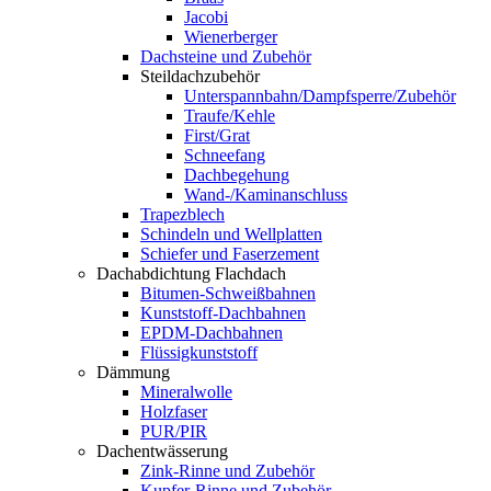
Jacobi
Wienerberger
Dachsteine und Zubehör
Steildachzubehör
Unterspannbahn/Dampfsperre/Zubehör
Traufe/Kehle
First/Grat
Schneefang
Dachbegehung
Wand-/Kaminanschluss
Trapezblech
Schindeln und Wellplatten
Schiefer und Faserzement
Dachabdichtung Flachdach
Bitumen-Schweißbahnen
Kunststoff-Dachbahnen
EPDM-Dachbahnen
Flüssigkunststoff
Dämmung
Mineralwolle
Holzfaser
PUR/PIR
Dachentwässerung
Zink-Rinne und Zubehör
Kupfer-Rinne und Zubehör