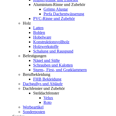
Aluminium-Rinne und Zubehör
Grömo Alustar
Prefa Dachentwässerung
PVC-Rinne und Zubehör
Holz
Latten
Bohlen
Hobelware
Konstruktionsvollholz
Holzwerkstoffe
Schalung und Rauspund
Befestigungen
Nägel und Stifte
Schrauben und Kalotten
Sturm-, First- und Gratklammern
Berufbekleidung
FHB Bekleidung
Dachgullys und Abläufe
Dachfenster und Zubehör
Steildachfenster
Velux
Roto
Werbeartikel
Sonderposten