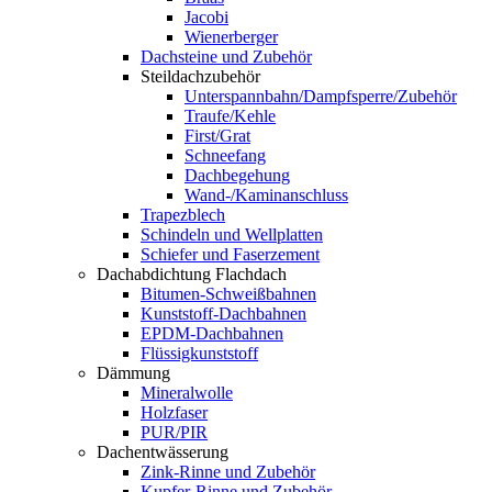
Jacobi
Wienerberger
Dachsteine und Zubehör
Steildachzubehör
Unterspannbahn/Dampfsperre/Zubehör
Traufe/Kehle
First/Grat
Schneefang
Dachbegehung
Wand-/Kaminanschluss
Trapezblech
Schindeln und Wellplatten
Schiefer und Faserzement
Dachabdichtung Flachdach
Bitumen-Schweißbahnen
Kunststoff-Dachbahnen
EPDM-Dachbahnen
Flüssigkunststoff
Dämmung
Mineralwolle
Holzfaser
PUR/PIR
Dachentwässerung
Zink-Rinne und Zubehör
Kupfer-Rinne und Zubehör