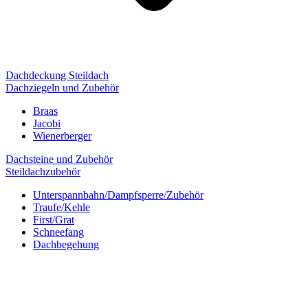
Dachdeckung Steildach
Dachziegeln und Zubehör
Braas
Jacobi
Wienerberger
Dachsteine und Zubehör
Steildachzubehör
Unterspannbahn/Dampfsperre/Zubehör
Traufe/Kehle
First/Grat
Schneefang
Dachbegehung