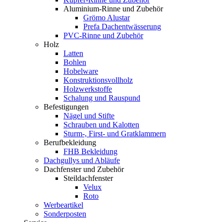
Aluminium-Rinne und Zubehör
Grömo Alustar
Prefa Dachentwässerung
PVC-Rinne und Zubehör
Holz
Latten
Bohlen
Hobelware
Konstruktionsvollholz
Holzwerkstoffe
Schalung und Rauspund
Befestigungen
Nägel und Stifte
Schrauben und Kalotten
Sturm-, First- und Gratklammern
Berufbekleidung
FHB Bekleidung
Dachgullys und Abläufe
Dachfenster und Zubehör
Steildachfenster
Velux
Roto
Werbeartikel
Sonderposten