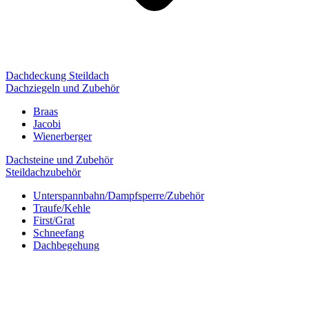
Dachdeckung Steildach
Dachziegeln und Zubehör
Braas
Jacobi
Wienerberger
Dachsteine und Zubehör
Steildachzubehör
Unterspannbahn/Dampfsperre/Zubehör
Traufe/Kehle
First/Grat
Schneefang
Dachbegehung