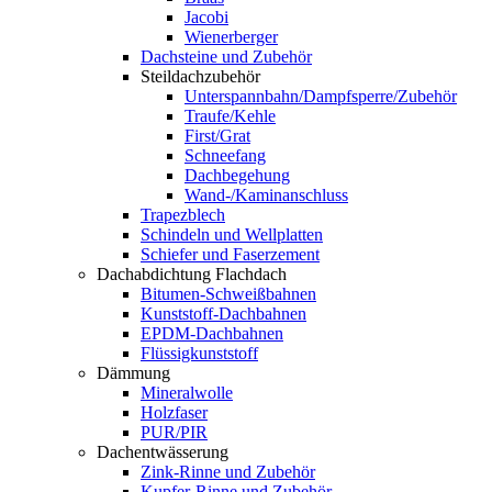
Jacobi
Wienerberger
Dachsteine und Zubehör
Steildachzubehör
Unterspannbahn/Dampfsperre/Zubehör
Traufe/Kehle
First/Grat
Schneefang
Dachbegehung
Wand-/Kaminanschluss
Trapezblech
Schindeln und Wellplatten
Schiefer und Faserzement
Dachabdichtung Flachdach
Bitumen-Schweißbahnen
Kunststoff-Dachbahnen
EPDM-Dachbahnen
Flüssigkunststoff
Dämmung
Mineralwolle
Holzfaser
PUR/PIR
Dachentwässerung
Zink-Rinne und Zubehör
Kupfer-Rinne und Zubehör