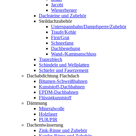
Jacobi
Wienerberger
Dachsteine und Zubehör
Steildachzubehör
Unterspannbahn/Dampfsperre/Zubehör
Traufe/Kehle
First/Grat
Schneefang
Dachbegehung
Wand-/Kaminanschluss
Trapezblech
Schindeln und Wellplatten
Schiefer und Faserzement
Dachabdichtung Flachdach
Bitumen-Schweißbahnen
Kunststoff-Dachbahnen
EPDM-Dachbahnen
Flüssigkunststoff
Dämmung
Mineralwolle
Holzfaser
PUR/PIR
Dachentwässerung
Zink-Rinne und Zubehör
Kupfer-Rinne und Zubehör