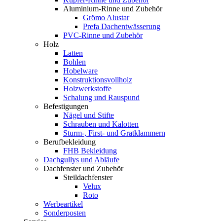
Aluminium-Rinne und Zubehör
Grömo Alustar
Prefa Dachentwässerung
PVC-Rinne und Zubehör
Holz
Latten
Bohlen
Hobelware
Konstruktionsvollholz
Holzwerkstoffe
Schalung und Rauspund
Befestigungen
Nägel und Stifte
Schrauben und Kalotten
Sturm-, First- und Gratklammern
Berufbekleidung
FHB Bekleidung
Dachgullys und Abläufe
Dachfenster und Zubehör
Steildachfenster
Velux
Roto
Werbeartikel
Sonderposten