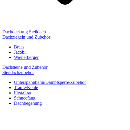
Dachdeckung Steildach
Dachziegeln und Zubehör
Braas
Jacobi
Wienerberger
Dachsteine und Zubehör
Steildachzubehör
Unterspannbahn/Dampfsperre/Zubehör
Traufe/Kehle
First/Grat
Schneefang
Dachbegehung