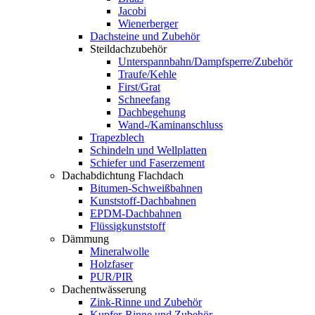
Jacobi
Wienerberger
Dachsteine und Zubehör
Steildachzubehör
Unterspannbahn/Dampfsperre/Zubehör
Traufe/Kehle
First/Grat
Schneefang
Dachbegehung
Wand-/Kaminanschluss
Trapezblech
Schindeln und Wellplatten
Schiefer und Faserzement
Dachabdichtung Flachdach
Bitumen-Schweißbahnen
Kunststoff-Dachbahnen
EPDM-Dachbahnen
Flüssigkunststoff
Dämmung
Mineralwolle
Holzfaser
PUR/PIR
Dachentwässerung
Zink-Rinne und Zubehör
Kupfer-Rinne und Zubehör