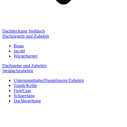
Dachdeckung Steildach
Dachziegeln und Zubehör
Braas
Jacobi
Wienerberger
Dachsteine und Zubehör
Steildachzubehör
Unterspannbahn/Dampfsperre/Zubehör
Traufe/Kehle
First/Grat
Schneefang
Dachbegehung