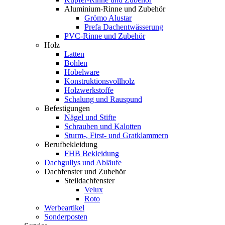
Aluminium-Rinne und Zubehör
Grömo Alustar
Prefa Dachentwässerung
PVC-Rinne und Zubehör
Holz
Latten
Bohlen
Hobelware
Konstruktionsvollholz
Holzwerkstoffe
Schalung und Rauspund
Befestigungen
Nägel und Stifte
Schrauben und Kalotten
Sturm-, First- und Gratklammern
Berufbekleidung
FHB Bekleidung
Dachgullys und Abläufe
Dachfenster und Zubehör
Steildachfenster
Velux
Roto
Werbeartikel
Sonderposten