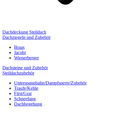
Dachdeckung Steildach
Dachziegeln und Zubehör
Braas
Jacobi
Wienerberger
Dachsteine und Zubehör
Steildachzubehör
Unterspannbahn/Dampfsperre/Zubehör
Traufe/Kehle
First/Grat
Schneefang
Dachbegehung