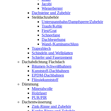
Jacobi
Wienerberger
Dachsteine und Zubehör
Steildachzubehör
Unterspannbahn/Dampfsperre/Zubehör
Traufe/Kehle
First/Grat
Schneefang
Dachbegehung
Wand-/Kaminanschluss
Trapezblech
Schindeln und Wellplatten
Schiefer und Faserzement
Dachabdichtung Flachdach
Bitumen-Schweißbahnen
Kunststoff-Dachbahnen
EPDM-Dachbahnen
Flüssigkunststoff
Dämmung
Mineralwolle
Holzfaser
PUR/PIR
Dachentwässerung
Zink-Rinne und Zubehör
Kupfer-Rinne und Zubehör