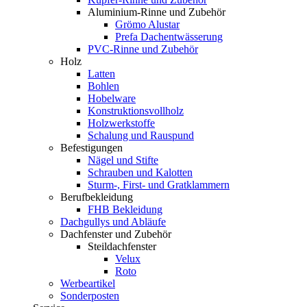
Aluminium-Rinne und Zubehör
Grömo Alustar
Prefa Dachentwässerung
PVC-Rinne und Zubehör
Holz
Latten
Bohlen
Hobelware
Konstruktionsvollholz
Holzwerkstoffe
Schalung und Rauspund
Befestigungen
Nägel und Stifte
Schrauben und Kalotten
Sturm-, First- und Gratklammern
Berufbekleidung
FHB Bekleidung
Dachgullys und Abläufe
Dachfenster und Zubehör
Steildachfenster
Velux
Roto
Werbeartikel
Sonderposten