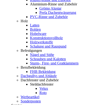
Aluminium-Rinne und Zubehör
Grömo Alustar
Prefa Dachentwässerung
PVC-Rinne und Zubehör
Holz
Latten
Bohlen
Hobelware
Konstruktionsvollholz
Holzwerkstoffe
Schalung und Rauspund
Befestigungen
Nägel und Stifte
Schrauben und Kalotten
Sturm-, First- und Gratklammern
Berufbekleidung
FHB Bekleidung
Dachgullys und Abläufe
Dachfenster und Zubehör
Steildachfenster
Velux
Roto
Werbeartikel
Sonderposten