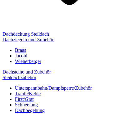
Dachdeckung Steildach
Dachziegeln und Zubehör
Braas
Jacobi
Wienerberger
Dachsteine und Zubehör
Steildachzubehör
Unterspannbahn/Dampfsperre/Zubehör
Traufe/Kehle
First/Grat
Schneefang
Dachbegehung