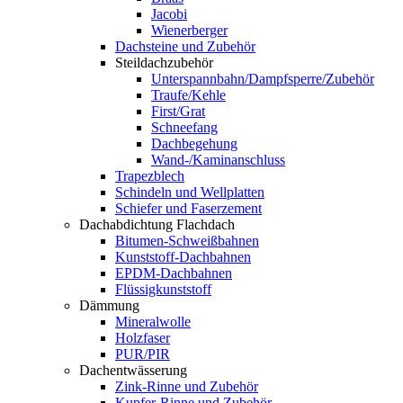
Jacobi
Wienerberger
Dachsteine und Zubehör
Steildachzubehör
Unterspannbahn/Dampfsperre/Zubehör
Traufe/Kehle
First/Grat
Schneefang
Dachbegehung
Wand-/Kaminanschluss
Trapezblech
Schindeln und Wellplatten
Schiefer und Faserzement
Dachabdichtung Flachdach
Bitumen-Schweißbahnen
Kunststoff-Dachbahnen
EPDM-Dachbahnen
Flüssigkunststoff
Dämmung
Mineralwolle
Holzfaser
PUR/PIR
Dachentwässerung
Zink-Rinne und Zubehör
Kupfer-Rinne und Zubehör