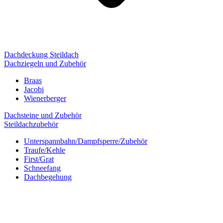
Dachdeckung Steildach
Dachziegeln und Zubehör
Braas
Jacobi
Wienerberger
Dachsteine und Zubehör
Steildachzubehör
Unterspannbahn/Dampfsperre/Zubehör
Traufe/Kehle
First/Grat
Schneefang
Dachbegehung