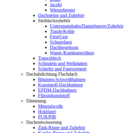
Jacobi
Wienerberger
Dachsteine und Zubehör
Steildachzubehör
Unterspannbahn/Dampfsperre/Zubehör
Traufe/Kehle
First/Grat
Schneefang
Dachbegehung
Wand-/Kaminanschluss
Trapezblech
Schindeln und Wellplatten
Schiefer und Faserzement
Dachabdichtung Flachdach
Bitumen-Schweißbahnen
Kunststoff-Dachbahnen
EPDM-Dachbahnen
Flüssigkunststoff
Dämmung
Mineralwolle
Holzfaser
PUR/PIR
Dachentwässerung
Zink-Rinne und Zubehör
Kupfer-Rinne und Zubehör