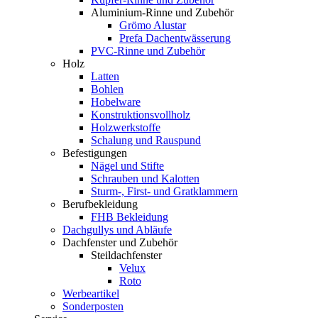
Aluminium-Rinne und Zubehör
Grömo Alustar
Prefa Dachentwässerung
PVC-Rinne und Zubehör
Holz
Latten
Bohlen
Hobelware
Konstruktionsvollholz
Holzwerkstoffe
Schalung und Rauspund
Befestigungen
Nägel und Stifte
Schrauben und Kalotten
Sturm-, First- und Gratklammern
Berufbekleidung
FHB Bekleidung
Dachgullys und Abläufe
Dachfenster und Zubehör
Steildachfenster
Velux
Roto
Werbeartikel
Sonderposten