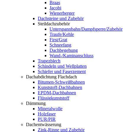
Braas
Jacobi
Wienerberger
Dachsteine und Zubehör
Steildachzubehör
Unterspannbahn/Dampfsperre/Zubehör
Traufe/Kehle
First/Grat
Schneefang
Dachbegehung
Wand-/Kaminanschluss
Trapezblech
Schindeln und Wellplatten
Schiefer und Faserzement
Dachabdichtung Flachdach
Bitumen-Schweißbahnen
Kunststoff-Dachbahnen
EPDM-Dachbahnen
Flüssigkunststoff
Dämmung
Mineralwolle
Holzfaser
PUR/PIR
Dachentwässerung
Zink-Rinne und Zubehör