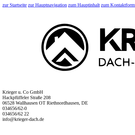
zur Startseite
zur Hauptnavigation
zum Hauptinhalt
zum Kontaktform
Krieger u. Co GmbH
Hackpfüffeler Straße 208
06528 Wallhausen OT Riethnordhausen, DE
034656/62-0
034656/62 22
info@krieger-dach.de