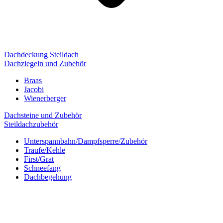
Dachdeckung Steildach
Dachziegeln und Zubehör
Braas
Jacobi
Wienerberger
Dachsteine und Zubehör
Steildachzubehör
Unterspannbahn/Dampfsperre/Zubehör
Traufe/Kehle
First/Grat
Schneefang
Dachbegehung