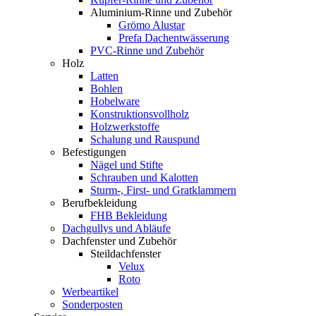
Aluminium-Rinne und Zubehör
Grömo Alustar
Prefa Dachentwässerung
PVC-Rinne und Zubehör
Holz
Latten
Bohlen
Hobelware
Konstruktionsvollholz
Holzwerkstoffe
Schalung und Rauspund
Befestigungen
Nägel und Stifte
Schrauben und Kalotten
Sturm-, First- und Gratklammern
Berufbekleidung
FHB Bekleidung
Dachgullys und Abläufe
Dachfenster und Zubehör
Steildachfenster
Velux
Roto
Werbeartikel
Sonderposten