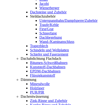
Jacobi
Wienerberger
Dachsteine und Zubehör
Steildachzubehör
Unterspannbahn/Dampfsperre/Zubehör
Traufe/Kehle
First/Grat
Schneefang
Dachbegehung
Wand-/Kaminanschluss
Trapezblech
Schindeln und Wellplatten
Schiefer und Faserzement
Dachabdichtung Flachdach
Bitumen-Schweißbahnen
Kunststoff-Dachbahnen
EPDM-Dachbahnen
Flüssigkunststoff
Dämmung
Mineralwolle
Holzfaser
PUR/PIR
Dachentwässerung
Zink-Rinne und Zubehör
Kupfer-Rinne und Zubehör