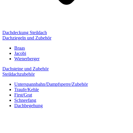
Dachdeckung Steildach
Dachziegeln und Zubehör
Braas
Jacobi
Wienerberger
Dachsteine und Zubehör
Steildachzubehör
Unterspannbahn/Dampfsperre/Zubehör
Traufe/Kehle
First/Grat
Schneefang
Dachbegehung