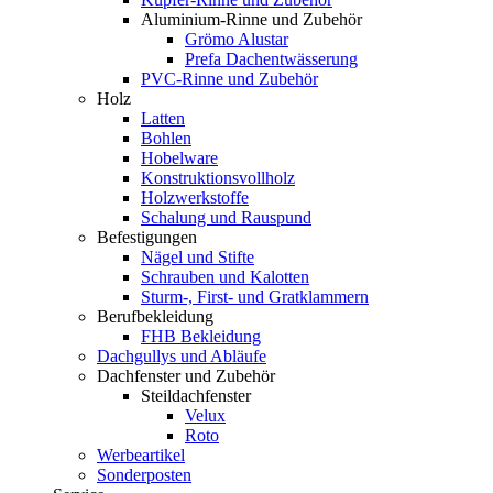
Aluminium-Rinne und Zubehör
Grömo Alustar
Prefa Dachentwässerung
PVC-Rinne und Zubehör
Holz
Latten
Bohlen
Hobelware
Konstruktionsvollholz
Holzwerkstoffe
Schalung und Rauspund
Befestigungen
Nägel und Stifte
Schrauben und Kalotten
Sturm-, First- und Gratklammern
Berufbekleidung
FHB Bekleidung
Dachgullys und Abläufe
Dachfenster und Zubehör
Steildachfenster
Velux
Roto
Werbeartikel
Sonderposten