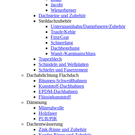
Jacobi
Wienerberger
Dachsteine und Zubehör
Steildachzubehör
Unterspannbahn/Dampfsperre/Zubehör
Traufe/Kehle
First/Grat
Schneefang
Dachbegehung
Wand-/Kaminanschluss
Trapezblech
Schindeln und Wellplatten
Schiefer und Faserzement
Dachabdichtung Flachdach
Bitumen-Schweißbahnen
Kunststoff-Dachbahnen
EPDM-Dachbahnen
Flüssigkunststoff
Dämmung
Mineralwolle
Holzfaser
PUR/PIR
Dachentwässerung
Zink-Rinne und Zubehör
Kupfer-Rinne und Zubehör