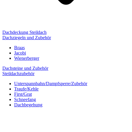
Dachdeckung Steildach
Dachziegeln und Zubehör
Braas
Jacobi
Wienerberger
Dachsteine und Zubehör
Steildachzubehör
Unterspannbahn/Dampfsperre/Zubehör
Traufe/Kehle
First/Grat
Schneefang
Dachbegehung