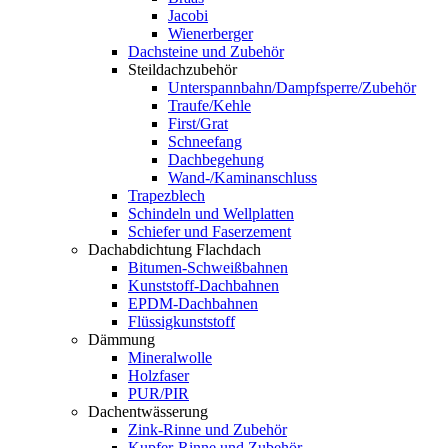
Jacobi
Wienerberger
Dachsteine und Zubehör
Steildachzubehör
Unterspannbahn/Dampfsperre/Zubehör
Traufe/Kehle
First/Grat
Schneefang
Dachbegehung
Wand-/Kaminanschluss
Trapezblech
Schindeln und Wellplatten
Schiefer und Faserzement
Dachabdichtung Flachdach
Bitumen-Schweißbahnen
Kunststoff-Dachbahnen
EPDM-Dachbahnen
Flüssigkunststoff
Dämmung
Mineralwolle
Holzfaser
PUR/PIR
Dachentwässerung
Zink-Rinne und Zubehör
Kupfer-Rinne und Zubehör