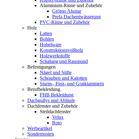
Aluminium-Rinne und Zubehör
Grömo Alustar
Prefa Dachentwässerung
PVC-Rinne und Zubehör
Holz
Latten
Bohlen
Hobelware
Konstruktionsvollholz
Holzwerkstoffe
Schalung und Rauspund
Befestigungen
Nägel und Stifte
Schrauben und Kalotten
Sturm-, First- und Gratklammern
Berufbekleidung
FHB Bekleidung
Dachgullys und Abläufe
Dachfenster und Zubehör
Steildachfenster
Velux
Roto
Werbeartikel
Sonderposten